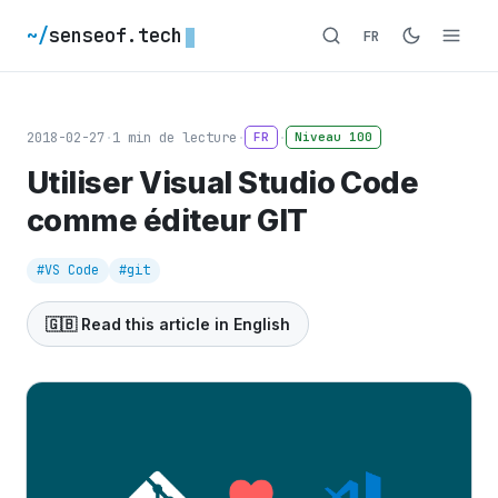
~/
senseof.tech
FR
2018-02-27
·
1
min de lecture
·
·
FR
Niveau 100
Utiliser Visual Studio Code
comme éditeur GIT
#VS Code
#git
🇬🇧 Read this article in English