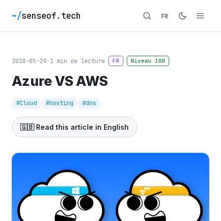
~/
senseof.tech
FR
2018-05-29
·
1
min de lecture
·
·
FR
Niveau 100
Azure VS AWS
#Cloud
#hosting
#dns
🇬🇧 Read this article in English