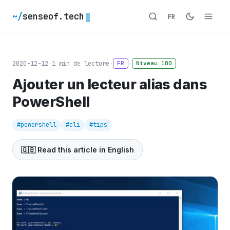
~/
senseof.tech
FR
2020-12-12
·
1
min de lecture
·
·
FR
Niveau 100
Ajouter un lecteur alias dans
PowerShell
#powershell
#cli
#tips
🇬🇧 Read this article in English